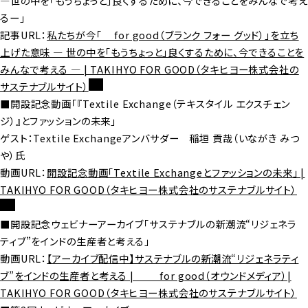
―世の中を「もうちょっと」良くするために、今できることをみんなで考え
るー」
記事URL：
私たちが今「＿ for good（ブランク フォー グッド）」を立ち
上げた意味 ― 世の中を「もうちょっと」良くするために、今できることを
みんなで考える ― | TAKIHYO FOR GOOD（タキヒヨー株式会社の
サステナブルサイト）
■開設記念動画「『Textile Exchange（テキスタイル エクスチェン
ジ）』とファッションの未来」
ゲスト：Textile Exchangeアンバサダー 稲垣 貢哉（いながき みつ
や）氏
動画URL：
開設記念動画「Textile Exchangeとファッションの未来」 |
TAKIHYO FOR GOOD（タキヒヨー株式会社のサステナブルサイト）
■開設記念ウェビナーアーカイブ「サステナブルの新潮流“リジェネラ
ティブ”をインドの生産者と考える」
動画URL：
【アーカイブ配信中】サステナブルの新潮流“リジェネラティ
ブ”をインドの生産者と考える | ＿＿ for good（オウンドメディア）|
TAKIHYO FOR GOOD（タキヒヨー株式会社のサステナブルサイト）