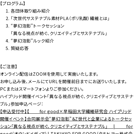
【プログラム】
各団体取り組み紹介
「次世代サステナブル素材PLA（ポリ乳酸）繊維とは」
“夢幻泡影”トークセッション
「異なる視点が紡ぐ、クリエイティブとサステナブル」
“夢幻泡影”ルック紹介
質疑応答
【ご注意】
オンライン配信はZOOMを使用して実施いたします。
お申し込み後、メールにてURLを開催前日までにお送りいたします。
PCまたはスマートフォンよりご参加ください。
ハイブリッド開催イベント「異なる視点が紡ぐ、クリエイティブとサステナ
ブル」参加申込ページ：
【申込受付中】【＿＿ for good×早稲田大学繊維研究会 ハイブリッド
開催イベント】合同展示会“夢幻泡影”＆Z世代と企業によるトークセッ
ション「異なる視点が紡ぐ、クリエイティブとサステナブル」 | ＿＿ for
good（オウンドメディア）| TAKIHYO FOR GOOD（タキヒヨー株式会