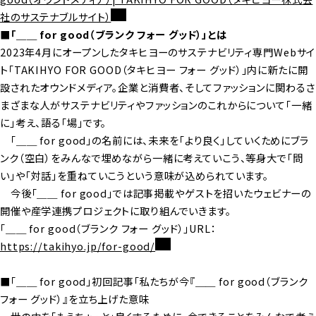
社のサステナブルサイト）
■「＿＿ for good（ブランク フォー グッド）」とは
2023年4月にオープンしたタキヒヨーのサステナビリティ専門Webサイ
ト「TAKIHYO FOR GOOD（タキヒヨー フォー グッド）」内に新たに開
設されたオウンドメディア。企業と消費者、そしてファッションに関わるさ
まざまな人がサステナビリティやファッションのこれからについて「一緒
に」考え、語る「場」です。
「＿＿ for good」の名前には、未来を「より良く」していくためにブラ
ンク（空白）をみんなで埋めながら一緒に考えていこう、等身大で「問
い」や「対話」を重ねていこうという意味が込められています。
今後「＿＿ for good」では記事掲載やゲストを招いたウェビナーの
開催や産学連携プロジェクトに取り組んでいきます。
「＿＿ for good（ブランク フォー グッド）」URL：
https://takihyo.jp/for-good/
■「＿＿ for good」初回記事「私たちが今『＿＿ for good（ブランク
フォー グッド）』を立ち上げた意味