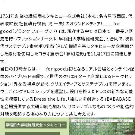
1751年創業の繊維商社タキヒヨー株式会社（本社：名古屋市西区、代
表取締役 社長執行役員：滝 一夫）のオウンドメディア「＿＿ for
good（ブランク フォー グッド）」は、現存する中では日本で一番長い歴
史を持つファッションサークル「早稲田大学繊維研究会」と合同で、次世
代サステナブル素材ポリ乳酸（PLA）繊維を基にタキヒヨーが企画開発
した素材を使用したコラボ展示会「夢幻泡影」を11月17日に開催しま
す。
当日の13時からは、「＿ for good」初となるリアル会場とオンライン配
信のハイブリッド開催で、Z世代のクリエイターと企業によるトークセッ
ション「異なる視点が紡ぐ、クリエイティブとサステナブル」を行います。
ウェディングドレスショップを運営し、役目を終えたドレスの新たな可能
性を模索しているDress the Life、「楽しいを創造する」BABABASE
を会場提供する広研印刷も加わり、サステナブルなものづくりや創造的
対話を喚起する場の在り方について共に考えます。