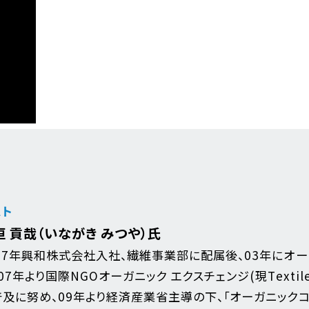
スト
垣 貢哉（いながき みつや）氏
87年興和株式会社入社、繊維事業部に配属後、03年にオーガニ
07年より国際NGOオーガニック エクスチェンジ(現Textil
普及に努め、09年より経済産業省主導の下、「オーガニックコ