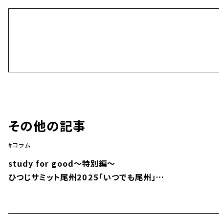
その他の記事
コラム
study for good～特別編～
ひつじサミット尾州2025「いつでも尾州」
若手インタビュアーとしての挑戦 連載コラム #2
中伝毛織株式会社