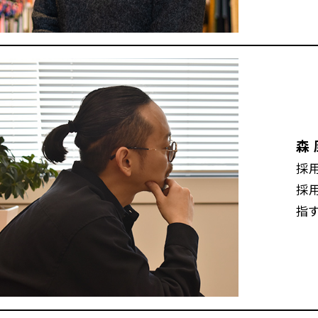
森 
採
採
指す