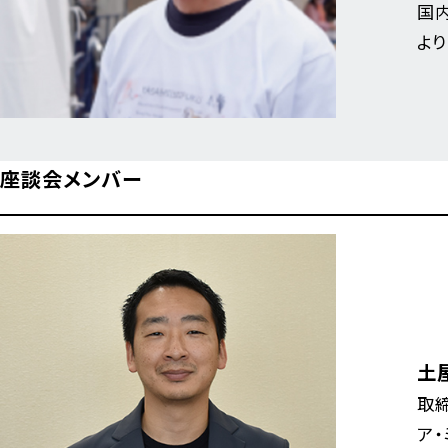
国内
より
座談会メンバー
土
取
ア