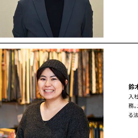
鈴
入
務
る