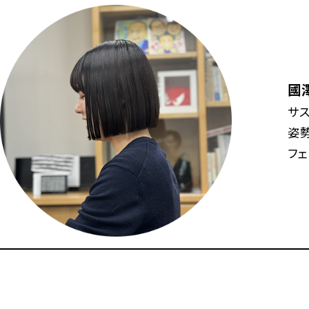
國
サ
姿勢
フェ