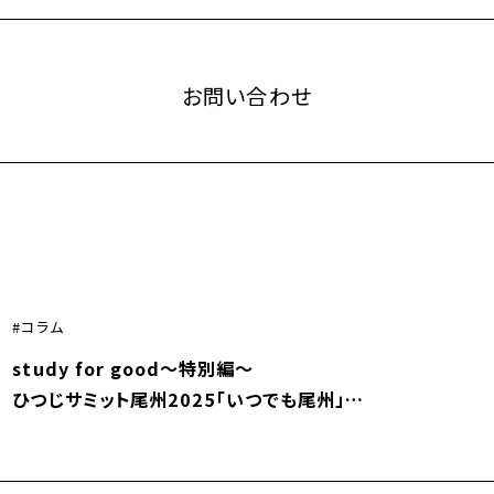
Contact
お問い合わせ
コラム
study for good～特別編～
ひつじサミット尾州2025「いつでも尾州」
若手インタビュアーとしての挑戦 連載コラム #1
旅のはじまり