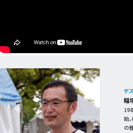
ゲ
稲
19
始。
の