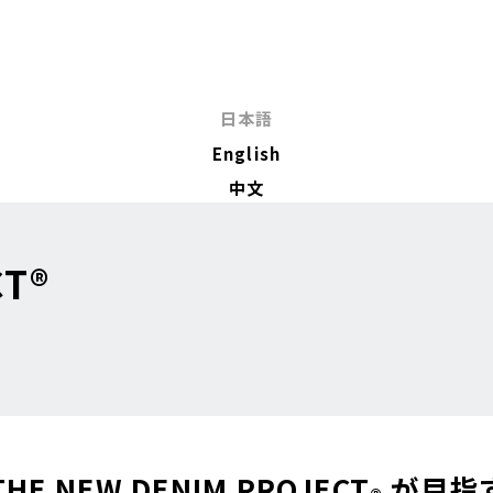
日本語
English
中文
CT®
THE NEW DENIM PROJECT
が目指