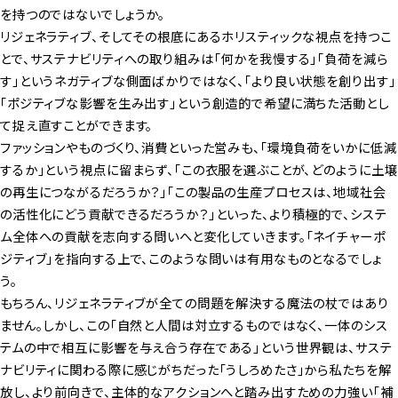
を持つのではないでしょうか。
リジェネラティブ、そしてその根底にあるホリスティックな視点を持つこ
とで、サステナビリティへの取り組みは「何かを我慢する」「負荷を減ら
す」というネガティブな側面ばかりではなく、「より良い状態を創り出す」
「ポジティブな影響を生み出す」という創造的で希望に満ちた活動とし
て捉え直すことができます。
ファッションやものづくり、消費といった営みも、「環境負荷をいかに低減
するか」という視点に留まらず、「この衣服を選ぶことが、どのように土壌
の再生につながるだろうか？」「この製品の生産プロセスは、地域社会
の活性化にどう貢献できるだろうか？」といった、より積極的で、システ
ム全体への貢献を志向する問いへと変化していきます。「ネイチャーポ
ジティブ」を指向する上で、このような問いは有用なものとなるでしょ
う。
もちろん、リジェネラティブが全ての問題を解決する魔法の杖ではあり
ません。しかし、この「自然と人間は対立するものではなく、一体のシス
テムの中で相互に影響を与え合う存在である」という世界観は、サステ
ナビリティに関わる際に感じがちだった「うしろめたさ」から私たちを解
放し、より前向きで、主体的なアクションへと踏み出すための力強い「補