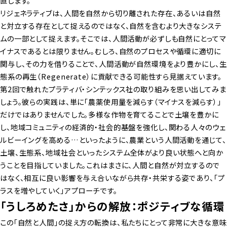
直します。
リジェネラティブは、人間を自然から切り離された存在、あるいは自然
と対立する存在として捉えるのではなく、自然を含むより大きなシステ
ムの一部として捉えます。そこでは、人間活動が必ずしも自然にとってマ
イナスであるとは限りません。むしろ、自然のプロセスや循環に適切に
関与し、その力を借りることで、人間活動が自然環境をより豊かにし、生
態系の再生（Regenerate）に貢献できる可能性すら見据えています。
第2回で触れたプラティバ・シンテックス社の取り組みを思い出してみま
しょう。彼らの実践は、単に「農薬使用量を減らす（マイナスを減らす）」
だけではありませんでした。多様な作物を育てることで土壌を豊かに
し、地域コミュニティの経済的・社会的基盤を強化し、関わる人々のウェ
ルビーイングを高める…といったように、農業という人間活動を通じて、
土壌、生態系、地域社会といったシステム全体がより良い状態へと向か
うことを目指していました。これはまさに、人間と自然が対立するので
はなく、相互に良い影響を与え合いながら共存・共栄する姿であり、「プ
ラスを増やしていく」アプローチです。
「うしろめたさ」からの解放：ポジティブな循環
この「自然と人間」の捉え方の転換は、私たちにとって非常に大きな意味