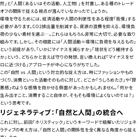
然」と「人間（あるいはその活動、人工物）」を対置し、ある種のトレード
オフの関係で捉える視点が潜んでいなかったでしょうか。
環境を守るためには、経済活動や人間の利便性をある程度「我慢」する
必要があります。CO2排出量を削減する、資源の浪費を抑える、環境負
荷の少ない素材を選ぶ…。これらはもちろん非常に大切で、必要な取り
組みです。しかし、その根底には「人間活動＝環境に負荷を与えるもの」
という前提があり、「いかにマイナスを減らすか」「現状をどう維持する
か」という、どちらかと言えば守りの発想、言い換えれば「マイナスをゼ
ロに近づける」アプローチが中心になりがちでした。
この「自然 vs 人間」という対立的な捉え方は、時にファッションやもの
づくり、消費といった活動そのものに対して、どこか「うしろめたさ」や「罪
悪感」のような感情を抱かせる側面があったかもしれません。「何かを
生み出すこと、消費すること自体が、そもそも環境によくないのでは？」
という思考です。
リジェネラティブ：「自然と人間」の統合へ
これに対し、前回「ホリスティック」というキーワードで紐解いたリジェネ
ラティブの考え方は、「自然と人間」の関係性を全く異なる角度から捉え